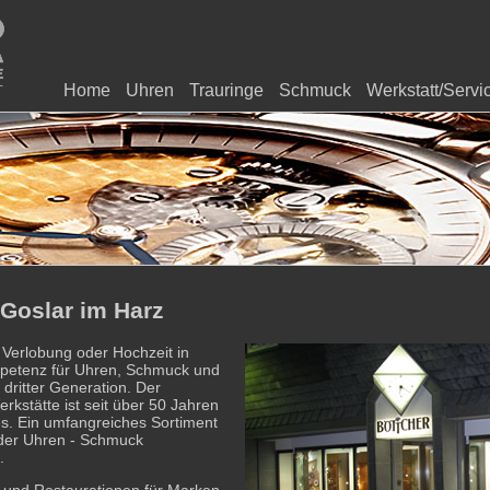
Home
Uhren
Trauringe
Schmuck
Werkstatt/Servi
Goslar im Harz
 Verlobung oder Hochzeit in
mpetenz für Uhren, Schmuck und
n dritter Generation. Der
rkstätte ist seit über 50 Jahren
s. Ein umfangreiches Sortiment
ender Uhren - Schmuck
.
 und Restaurationen für Marken